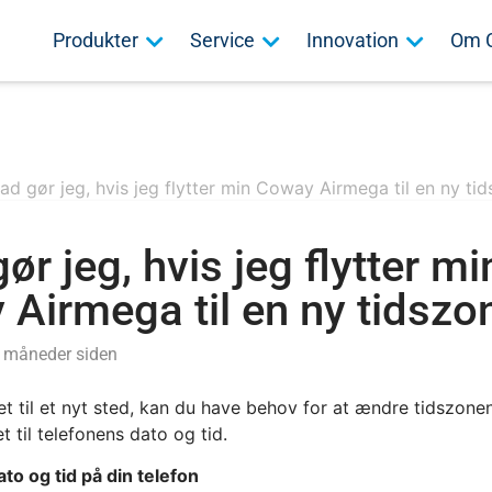
Produkter
Service
Innovation
Om 
ad gør jeg, hvis jeg flytter min Coway Airmega til en ny ti
ør jeg, hvis jeg flytter mi
Airmega til en ny tidszo
9 måneder siden
tet til et nyt sted, kan du have behov for at ændre tidszone
t til telefonens dato og tid.
dato og tid på din telefon