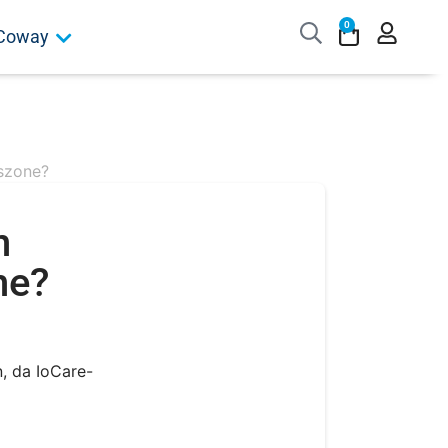
0
Coway
dszone?
n
ne?
n, da IoCare-