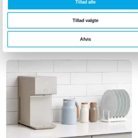
Tillad alle
Oplev den smarte Coway
Tillad valgte
Airmega 300S
Afvis
Læs mere