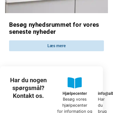
Besøg nyhedsrummet for vores
seneste nyheder
Læs mere
Har du nogen
spørgsmål?
Hjælpecenter
info@al
Kontakt os.
Besøg vores
Har
hjælpecenter
du
for information og
brug