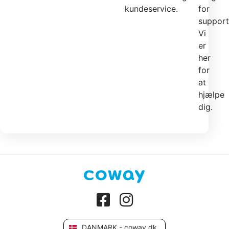
kundeservice.
for
support
Vi
er
her
for
at
hjælpe
dig.
DANMARK - coway.dk