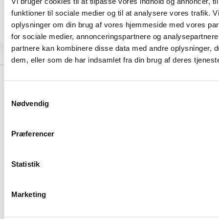
Vi bruger cookies til at tilpasse vores indhold og annoncer, til
hjælpe
funktioner til sociale medier og til at analysere vores trafik. 
dig.
oplysninger om din brug af vores hjemmeside med vores par
for sociale medier, annonceringspartnere og analysepartnere
partnere kan kombinere disse data med andre oplysninger, du
dem, eller som de har indsamlet fra din brug af deres tjeneste
Samtykkevalg
Nødvendig
Præferencer
DANMARK - coway.dk
Produkter
Smart home
Statistik
Store rum
Smart App & Pairing
Mellemstore rum
Voice Control
Marketing
Små rum
Google Home