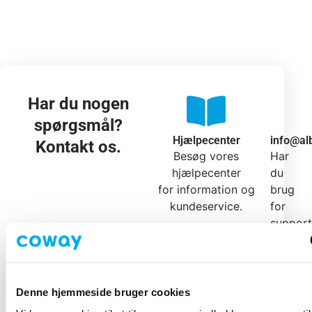
Har du nogen
spørgsmål?
Hjælpecenter
info@al
Kontakt os.
Besøg vores
Har
hjælpecenter
du
for information og
brug
kundeservice.
for
support
Vi
er
her
for
Denne hjemmeside bruger cookies
at