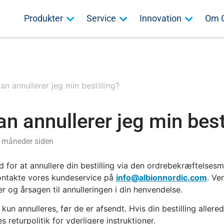
Produkter
Service
Innovation
Om 
n annullerer jeg min bestilling?
n annullerer jeg min best
9 måneder siden
 for at annullere din bestilling via den ordrebekræftelsesm
ntakte vores kundeservice på
info@albionnordic.com
. Ve
 og årsagen til annulleringen i din henvendelse.
 kun annulleres, før de er afsendt. Hvis din bestilling allere
s returpolitik for yderligere instruktioner.