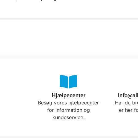
Hjælpecenter
info@al
Besøg vores hjælpecenter
Har du br
for information og
er her f
kundeservice.