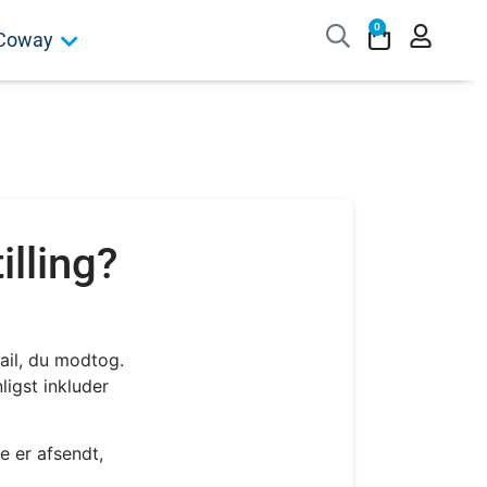
0
Coway
illing?
ail, du modtog.
nligst inkluder
de er afsendt,