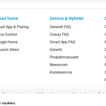
art home
Service & Nyheter
art App & Pairing
Generell FAQ
ce Control
Coway FAQ
ogle Home
Smart App FAQ
azon Alexa
Garanti
Produktmanualer
Newsroom
 cookies
Kundeservice
passe vores indhold og annoncer, til at vise dig funktioner til soci
fik. Vi deler også oplysninger om din brug af vores hjemmeside m
 medier, annonceringspartnere og analysepartnere. Vores partne
ndre oplysninger, du har givet dem, eller som de har indsamlet 
Databeskyttelsespolitik
Garantibetingelser
Købsbetingelser
Refu