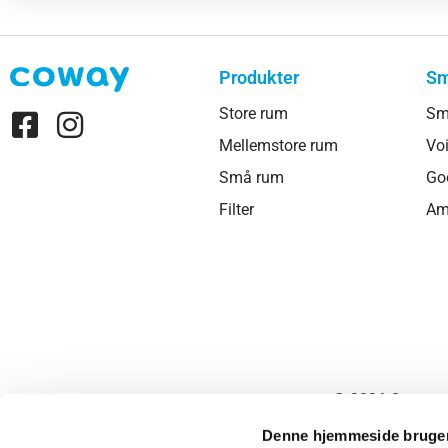
Produkter
Sm
Store rum
Sm
Mellemstore rum
Voi
Små rum
Go
Filter
Am
Denne hjemmeside bruger
Vi bruger cookies til at til
til at analysere vores tra
partnere inden for sociale
kombinere disse data med a
© 2026 Coway
af deres tjenester.