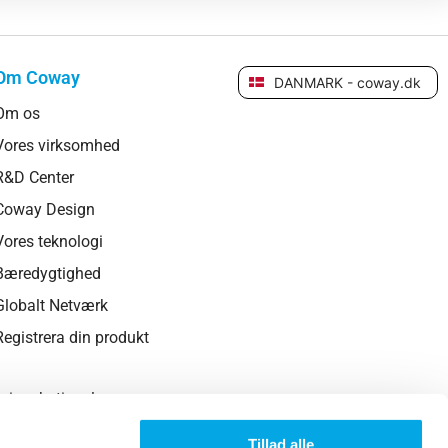
Om Coway
DANMARK - coway.dk
Om os
Vores virksomhed
R&D Center
Coway Design
Vores teknologi
Bæredygtighed
Tillad alle
Globalt Netværk
ale medier og
Registrera din produkt
ed vores
Tillad valgte
re kan
fra din brug
sionsbetingelser
Afvis