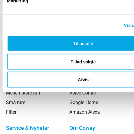
Marketing
Vis d
Tillad alle
DANMARK - coway.dk
Tillad valgte
Produkter
Smart home
Afvis
Store rum
Smart App & Pairing
Mellemstore rum
Voice Control
Små rum
Google Home
Filter
Amazon Alexa
Service & Nyheter
Om Coway