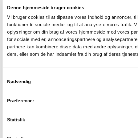
Denne hjemmeside bruger cookies
Har du nogen
Vi bruger cookies til at tilpasse vores indhold og annoncer, til
spørgsmål?
funktioner til sociale medier og til at analysere vores trafik. 
Hjælpecenter
info@al
oplysninger om din brug af vores hjemmeside med vores par
Kontakt os.
Besøg vores
Har
for sociale medier, annonceringspartnere og analysepartnere
hjælpecenter
du
partnere kan kombinere disse data med andre oplysninger, du
for information og
brug
dem, eller som de har indsamlet fra din brug af deres tjeneste
kundeservice.
for
support
Vi
Samtykkevalg
Nødvendig
er
her
for
Præferencer
at
hjælpe
dig.
Statistik