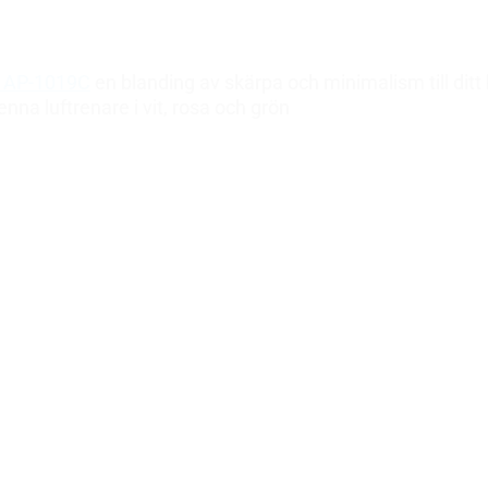
 AP-1019C
en blanding av skärpa och minimalism till di
na luftrenare i vit, rosa och grön