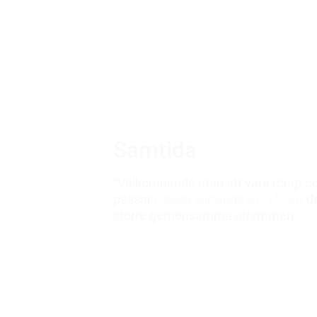
Samtida
“Välkomnande utan att vara rörigt oc
passar
Coway AirMega AP-1515G
d
större gemensamma utrymmen.