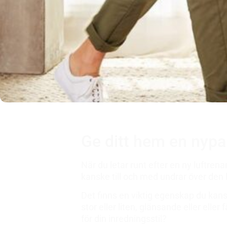
Ge ditt hem en nypa 
När du letar runt efter en ny luftre
kanske till och med undrar över den b
Det finns en viktig egenskap du kan
stor eller liten, glänsande eller eller
för din inredningsstil?