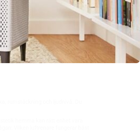
rka, rumstäckning och ljudnivå. Du
 estetik hemma kan rätt enhet vara
 frågan: Vilken luftrenare fungerar bäst