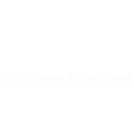
h mörkt”, är denna samtida stil enkel och okomplicerad. M
enna kategori väl – och renar luften upp till 117 kvadratm