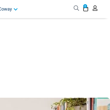
0
Coway