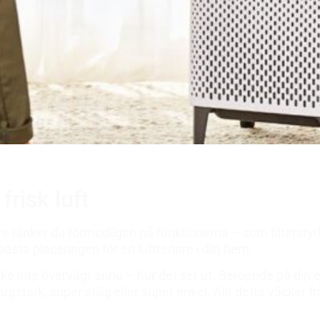
frisk luft
nare tänker du förmodligen på funktionerna – som filtersty
ästa placeringen för en luftrenare i ditt hem.
ske inte övervägt ännu – hur det ser ut. Beroende på din
 färgstark, super stilig eller super enkel. Allt detta väcker