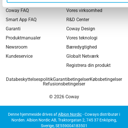
Generell FAQ
Om os
Coway FAQ
Vores virksomhed
Smart App FAQ
R&D Center
Garanti
Coway Design
Produktmanualer
Vores teknologi
Newsroom
Bæredygtighed
Kundeservice
Globalt Netværk
Registrera din produkt
Databeskyttelsespolitik
Garantibetingelser
Købsbetingelser
Refusionsbetingelser
© 2026 Coway
Denne hjemmeside drives af
Albion Nordic
- Coways distributør i
Norden. Albion Nordic AB, Traktorgatan 2, 745 37 Enköping,
Sverige, SE559004183501