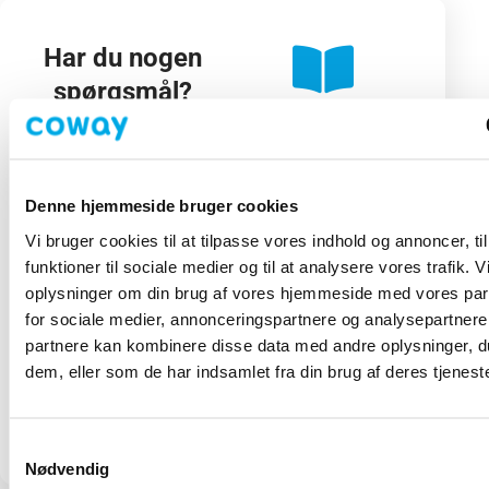
Har du nogen
spørgsmål?
Hjælpecenter
info@al
Kontakt os.
Besøg vores
Har
hjælpecenter
du
for information og
brug
Denne hjemmeside bruger cookies
kundeservice.
for
Vi bruger cookies til at tilpasse vores indhold og annoncer, til
support
funktioner til sociale medier og til at analysere vores trafik. 
Vi
oplysninger om din brug af vores hjemmeside med vores par
er
for sociale medier, annonceringspartnere og analysepartnere
her
partnere kan kombinere disse data med andre oplysninger, du
for
dem, eller som de har indsamlet fra din brug af deres tjeneste
at
hjælpe
dig.
Samtykkevalg
Nødvendig