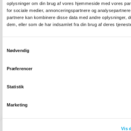
oplysninger om din brug af vores hjemmeside med vores par
for sociale medier, annonceringspartnere og analysepartnere
partnere kan kombinere disse data med andre oplysninger, du
dem, eller som de har indsamlet fra din brug af deres tjeneste
Hvor længe skal jeg lade min Airmega
være tændt?
Samtykkevalg
Nødvendig
For at sikre optimal ydeevne og korrekt
rapportering bør Coways luftrensere køre
kontinuerligt. At kun bruge enheden et par
Præferencer
timer…
Statistik
1
2
3
4
5
Marketing
Vis d